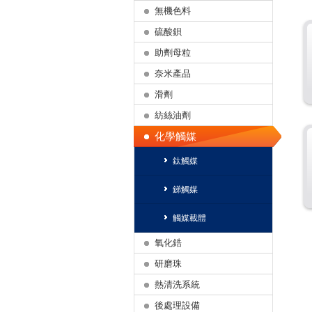
無機色料
硫酸鋇
助劑母粒
奈米產品
滑劑
紡絲油劑
化學觸媒
鈦觸媒
銻觸媒
觸媒載體
氧化鋯
研磨珠
熱清洗系統
後處理設備