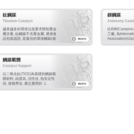
鈦觸媒
銻觸媒
Titanium Catalyst
Antimony Catal
越來越多的環保法規要求限制重金
比利時Campine
屬含量, 鈦觸媒不含重金屬, 通過食
工廠, 為Internati
品包裝認證, 是最佳的環保觸媒(催
Association(
化劑)。 高活性, 低添加比, 可縮短
三氧化二銻(Sb2
製程時間, 高選擇性, 容易使用, 原
高, 品質穩定, 無
廠也可提供技術協助製程參數設
有效節省生產成
定。
量, 同時符合RoHS
觸媒載體
Sony SS002
Catalyst Support
以二氧化鈦(TiO2)為基礎的觸媒載
體材料, 純度高, 活性佳, 熱安定性
佳, 規格齊全, 廣泛應用於: 1.
DeNOx/SCR 觸媒 * 應於壓出、塗
佈或板狀觸媒 * 比表面積 (BET)
90~350 m2/g * 不同比率 "鎢" 含
量 2. Claus/Claus tailgas 觸媒 *
顆粒精細, 高比表面積 ~300m2/g,
優異的活性反應 3. 精煉觸媒, 如
HDS, HDN 和 HDA用途 * 採用新
科技, 提供大孔洞體積與尺寸(high
pore volume & pore size) * 高比
表面積 ~300 m2/g * 耐高溫、穩定