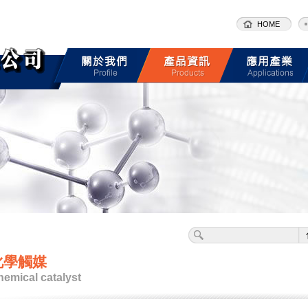
HOME
化學觸媒
emical catalyst