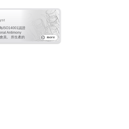
yst
為ISO14001認證
onal Antimony
i2a)會員。 所生產的
O3)催化劑銻含量
臭味, 低添加比, 可
本及增加生產產
, REACH,
59等規範。