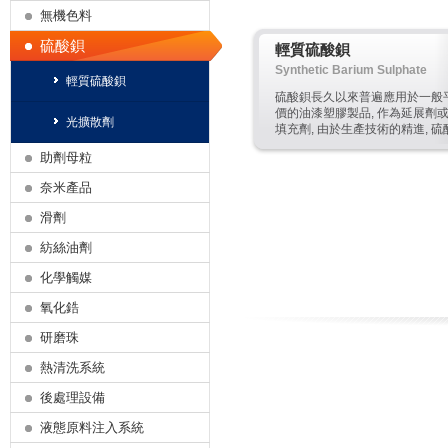
無機色料
硫酸鋇
輕質硫酸鋇
Synthetic Barium Sulphate
輕質硫酸鋇
硫酸鋇長久以來普遍應用於一般
價的油漆塑膠製品, 作為延展劑
光擴散劑
填充劑, 由於生產技術的精進, 硫
鋇現今已發展成為一項不可或缺
助劑母粒
助劑, 應用於特殊高規格的用途
在品質上具有以下特點: * 高光
奈米產品
澤、色相佳 * 耐候好、抗化佳 * 
質低、無催化成分 * 低硬度、低
滑劑
耗 * 顆粒細度分布集中 * 無毒、
溶出量遠低於ASTM限制標準
紡絲油劑
化學觸媒
氧化鋯
研磨珠
熱清洗系統
後處理設備
液態原料注入系統