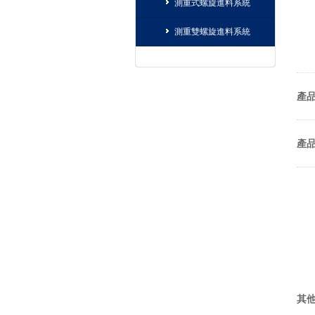
測重式螺旋進料系統
測重雙螺旋進料系統
產
產
其