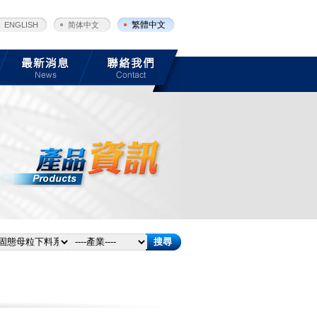
繁體中文
ENGLISH
简体中文