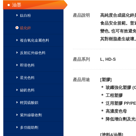
油墨
產品說明
高純度合成硫化鋅是
鈦白粉
食品安全規範。普遍
硫化鋅
變色, 也可有效避
其對樹脂產生破壞。
複合氧化金屬色料
反射紅外線色料
產品系列
L, HD-S
即溶色料
星光色料
產品用途
[塑膠]
＊ 玻纖強化塑膠 (G
鉍釩色料
＊ 工程塑膠
輕質硫酸鋇
＊ 泛用塑膠 PP/P
＊ 高濃度色母
紫外線吸收劑
＊ 降低增白劑及
多功能助劑
[塗料&油墨]