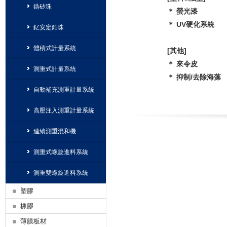
鋯矽珠
＊ 螢光漆
＊ UV硬化系統
釔安定鋯珠
體積式計量系統
[其他]
＊ 來令皮
測重式計量系統
＊ 抑制/去除海藻
自動補充測重計量系統
高壓注入測重計量系統
連續測重混和機
測重式螺旋進料系統
測重雙螺旋進料系統
塑膠
橡膠
薄膜板材